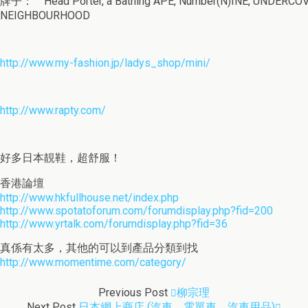
牌子： Head Porter, a Bathing APE, Number(N)INE, UNDERCOV
NEIGHBOURHOOD
http://www.my-fashion.jp/ladys_shop/mini/
http://www.rapty.com/
好多日本靚鞋，超舒服！
香港論壇
http://www.hkfullhouse.net/index.php
http://www.spotatoforum.com/forumdisplay.php?fid=200
http://www.yrtalk.com/forumdisplay.php?fid=36
真係有太多，其他的可以到產品分類到找
http://www.momentime.com/category/
Previous Post
柳宗理
Next Post
日本網上商店 (汽車、電單車、汽車用品)