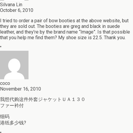
Silvana Lin
October 6, 2010
I tried to order a pair of bow booties at the above website, but
they are sold out. The booties are greg and black in suede
leather, and they’re by the brand name “Image”. Is that possible
that you help me find them? My shoe size is 22.5. Thank you.
"
coco
November 16, 2010
我想代购这件外套ジャケットＵＡ１３０
ファー衿付
细码
港纸多少钱?