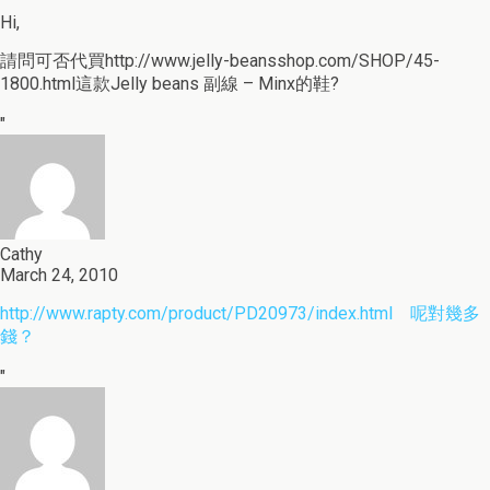
Hi,
請問可否代買http://www.jelly-beansshop.com/SHOP/45-
1800.html這款Jelly beans 副線 – Minx的鞋?
"
Cathy
March 24, 2010
http://www.rapty.com/product/PD20973/index.html 呢對幾多
錢？
"