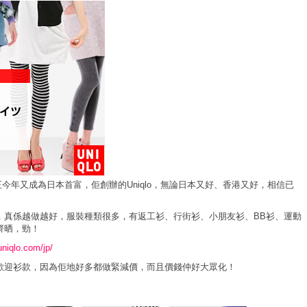
井正今年又成為日本首富，佢創辦的Uniqlo，無論日本又好、香港又好，相信已
，真係越做越好，服裝種類很多，有返工衫、行街衫、小朋友衫、BB衫、運動
齊晒，勁！
uniqlo.com/jp/
歡迎衫款，因為佢地好多都做緊減價，而且價錢仲好大眾化！