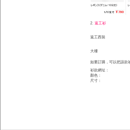
2.
返工衫
返工西裝
大褸
如要訂購，可以把該款衫的資
衫款網址：
顏色：
尺寸：