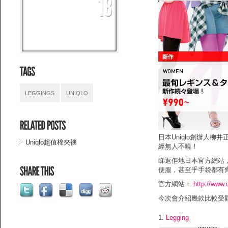
LEGGINGS
UNIQLO
日本Uniqlo創辦人柳
Uniqlo超值棉夾襖
經無人不曉！
睇返佢地日本官方網站
便服，甚至乎手袋都有
官方網站：
http://www.
今次會介紹幾款比較受
1.
Legging