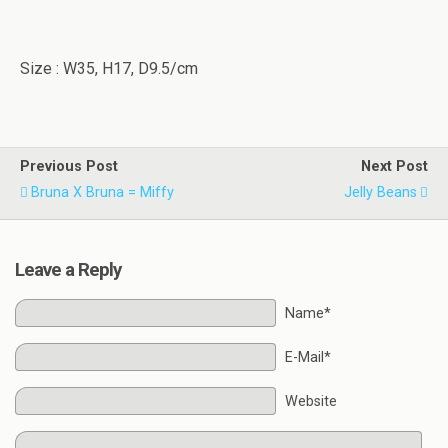
Size : W35, H17, D9.5/cm
Previous Post
Next Post
Bruna X Bruna = Miffy
Jelly Beans
Leave a Reply
Name*
E-Mail*
Website