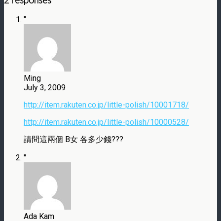
2 responses
"
Ming
July 3, 2009
http://item.rakuten.co.jp/little-polish/10001718/
http://item.rakuten.co.jp/little-polish/10000528/
請問這兩個 B女 各多少錢???
"
Ada Kam