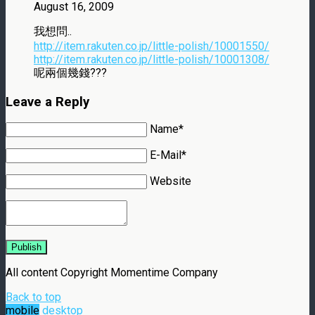
August 16, 2009
我想問..
http://item.rakuten.co.jp/little-polish/10001550/
http://item.rakuten.co.jp/little-polish/10001308/
呢兩個幾錢???
Leave a Reply
Name*
E-Mail*
Website
Publish
All content Copyright Momentime Company
Back to top
mobile
desktop